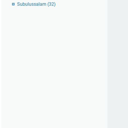
Subulussalam
(32)