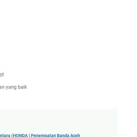
l
if
an yang baik
antara (HONDA ) Penempatan Banda Aceh