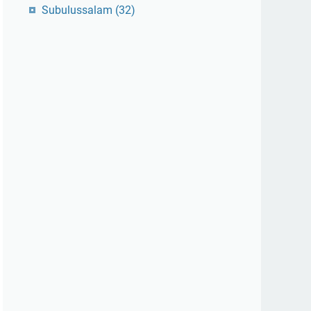
Subulussalam
(32)