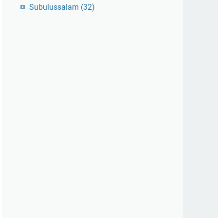
Subulussalam
(32)