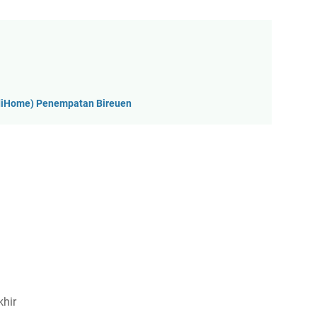
ndiHome) Penempatan Bireuen
khir