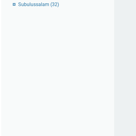
Subulussalam
(32)