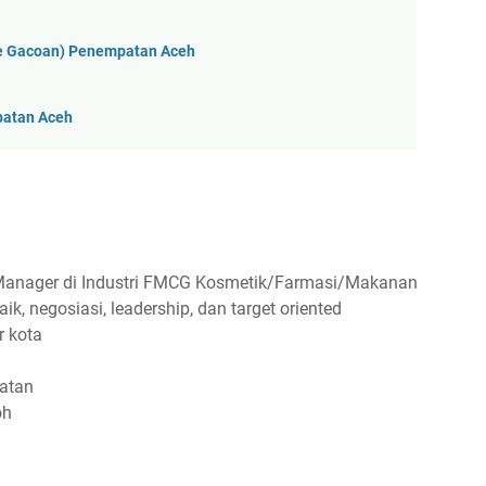
ie Gacoan) Penempatan Aceh
patan Aceh
Manager di Industri FMCG Kosmetik/Farmasi/Makanan
, negosiasi, leadership, dan target oriented
r kota
atan
oh