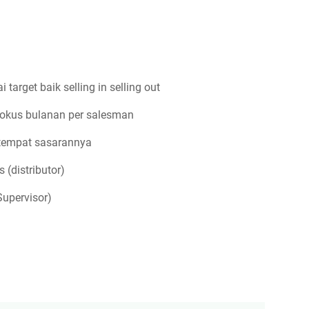
arget baik selling in selling out
fokus bulanan per salesman
tempat sasarannya
 (distributor)
upervisor)