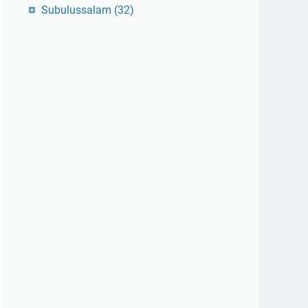
Subulussalam
(32)