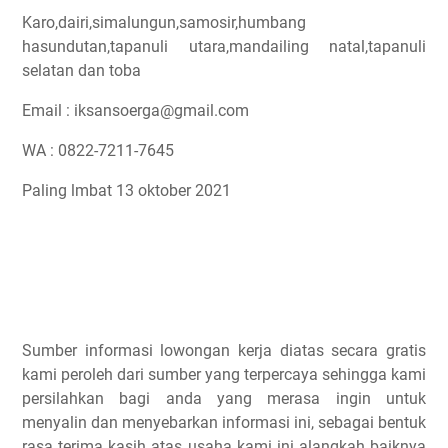
Karo,dairi,simalungun,samosir,humbang
hasundutan,tapanuli utara,mandailing natal,tapanuli
selatan dan toba
Email : iksansoerga@gmail.com
WA : 0822-7211-7645
Paling lmbat 13 oktober 2021
Sumber informasi lowongan kerja diatas secara gratis
kami peroleh dari sumber yang terpercaya sehingga kami
persilahkan bagi anda yang merasa ingin untuk
menyalin dan menyebarkan informasi ini, sebagai bentuk
rasa terima kasih atas usaha kami ini alangkah baiknya