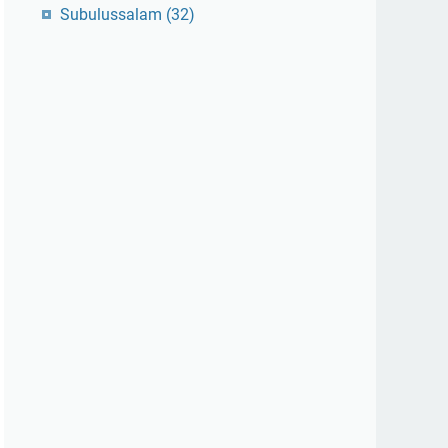
Subulussalam
(32)