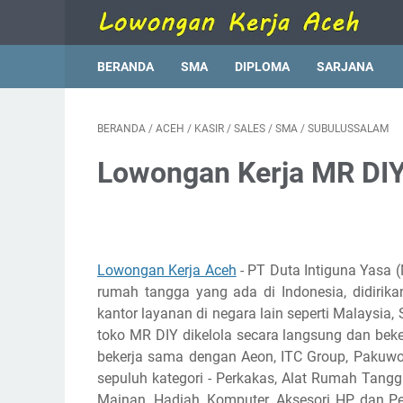
BERANDA
SMA
DIPLOMA
SARJANA
BERANDA
/
ACEH
/
KASIR
/
SALES
/
SMA
/
SUBULUSSALAM
Lowongan Kerja MR DI
Lowongan Kerja Aceh
- PT Duta Intiguna Yasa 
rumah tangga yang ada di Indonesia, didirika
kantor layanan di negara lain seperti Malaysia,
toko MR DIY dikelola secara langsung dan beke
bekerja sama dengan Aeon, ITC Group, Pakuwon
sepuluh kategori - Perkakas, Alat Rumah Tangga,
Mainan, Hadiah, Komputer, Aksesori HP, dan P