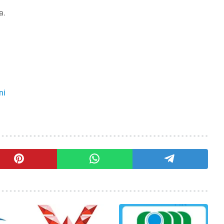
a.
ni