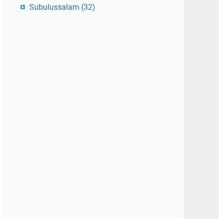
Subulussalam
(32)