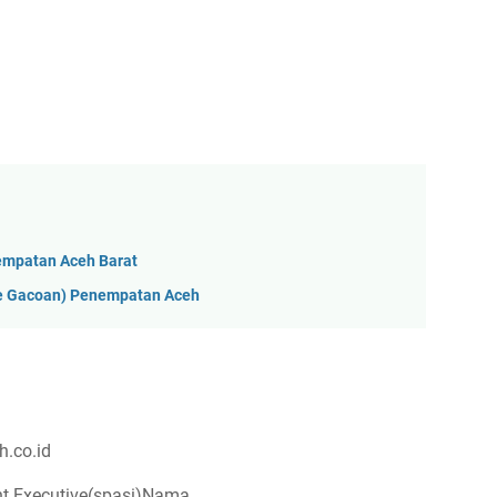
empatan Aceh Barat
ie Gacoan) Penempatan Aceh
h.co.id
t Executive(spasi)Nama