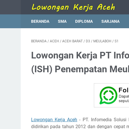
BERANDA
SMA
DIPLOMA
SARJANA
BERANDA
/
ACEH
/
ACEH BARAT
/
D3
/
MEULABOH
/
S1
Lowongan Kerja PT Inf
(ISH) Penempatan Meu
Lowongan Kerja Aceh
- PT. Infomedia Solus
didirikan pada tahun 2012 dan dengan cepat m