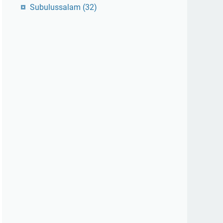
Subulussalam
(32)