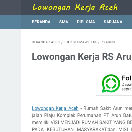
BERANDA
SMA
DIPLOMA
SARJANA
BERANDA
/
ACEH
/
LHOKSEUMAWE
/
RS
/
RS ARUN
Lowongan Kerja RS Ar
Lowongan Kerja Aceh
- Rumah Sakit Arun meru
jalan Plaju Komplek Perumahan PT Arun Bat
memiliki VISI MENJADI RUMAH SAKIT YANG
PADA KEBUTUHAN MASYARAKAT.dan MISI Me