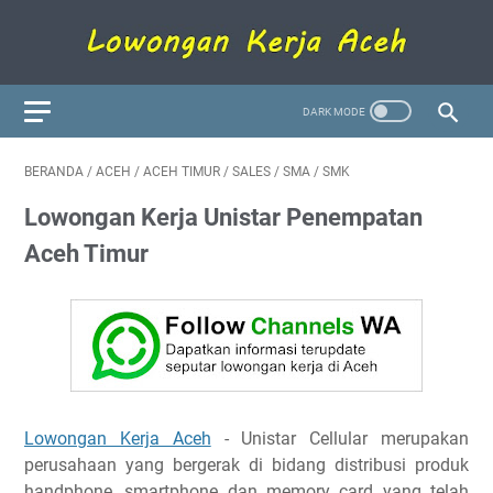
BERANDA
/
ACEH
/
ACEH TIMUR
/
SALES
/
SMA
/
SMK
Lowongan Kerja Unistar Penempatan
Aceh Timur
Lowongan Kerja Aceh
- Unistar Cellular merupakan
perusahaan yang bergerak di bidang distribusi produk
handphone, smartphone dan memory card yang telah