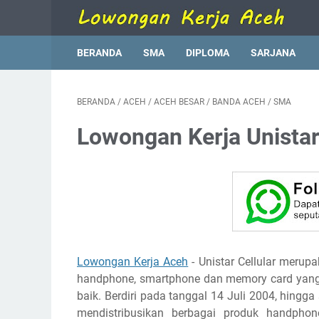
BERANDA
SMA
DIPLOMA
SARJANA
BERANDA
/
ACEH
/
ACEH BESAR
/
BANDA ACEH
/
SMA
Lowongan Kerja Unista
Lowongan Kerja Aceh
- Unistar Cellular merup
handphone, smartphone dan memory card yang t
baik. Berdiri pada tanggal 14 Juli 2004, hingga 
mendistribusikan berbagai produk handpho