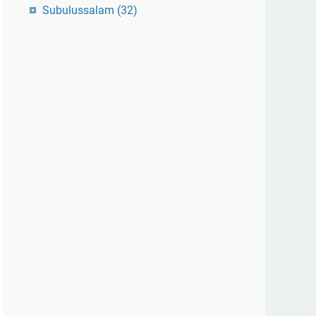
Subulussalam
(32)