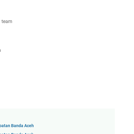
m team
a
patan Banda Aceh