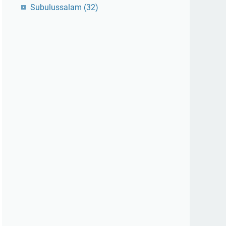
Subulussalam
(32)