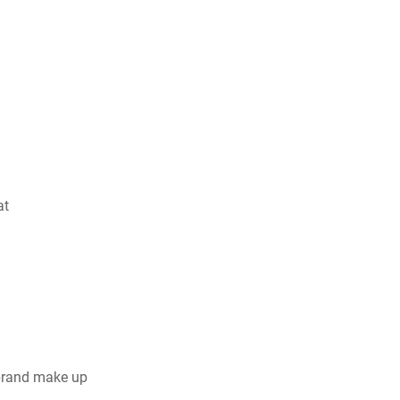
at
brand make up