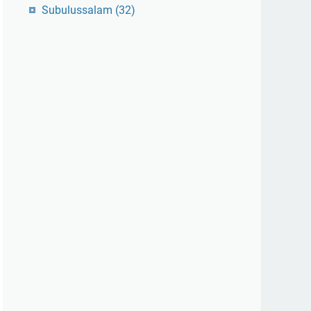
Subulussalam
(32)