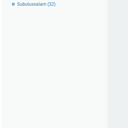
Subulussalam
(32)