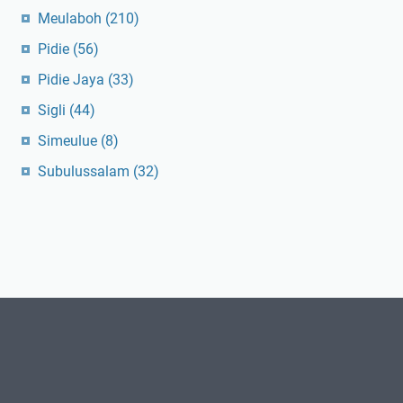
Meulaboh
(210)
Pidie
(56)
Pidie Jaya
(33)
Sigli
(44)
Simeulue
(8)
Subulussalam
(32)