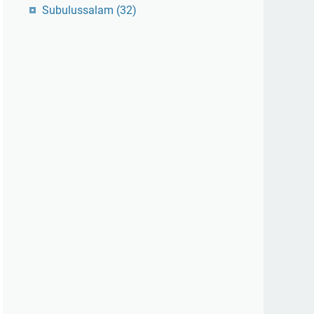
Subulussalam
(32)