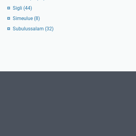
Sigli
(44)
Simeulue
(8)
Subulussalam
(32)