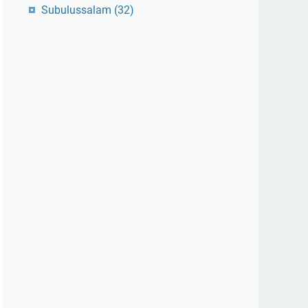
Subulussalam
(32)