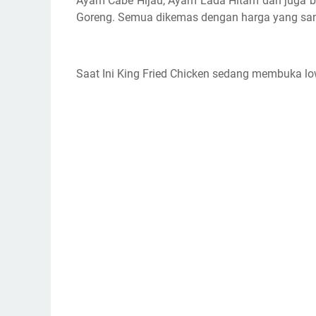
Ayam Cabe Hijau, Ayam Lada Hitam dan juga be
Goreng. Semua dikemas dengan harga yang san
Saat Ini King Fried Chicken sedang membuka low