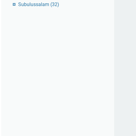
Subulussalam
(32)