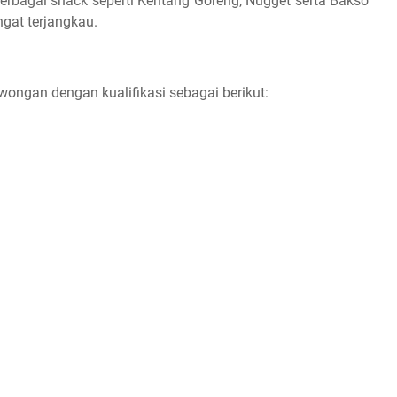
rbagai snack seperti Kentang Goreng, Nugget serta Bakso
gat terjangkau.
ongan dengan kualifikasi sebagai berikut: