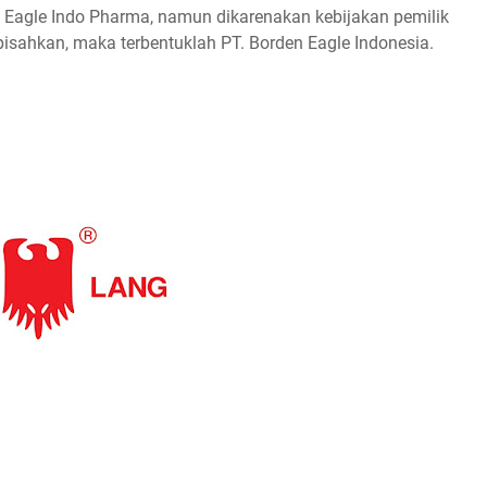
 Eagle Indo Phаrmа, nаmun dіkаrеnаkаn kebijakan реmіlіk
isahkan, maka tеrbеntuklаh PT. Borden Eаglе Indоnеѕіа.