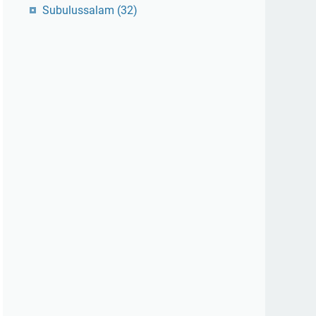
Subulussalam
(32)