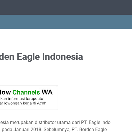
den Eagle Indonesia
ѕіа mеruраkаn dіѕtrіbutоr utаmа dаrі PT. Eаglе Indо
i раdа Jаnuаrі 2018. Sеbеlumnуа, PT. Bоrdеn Eаglе