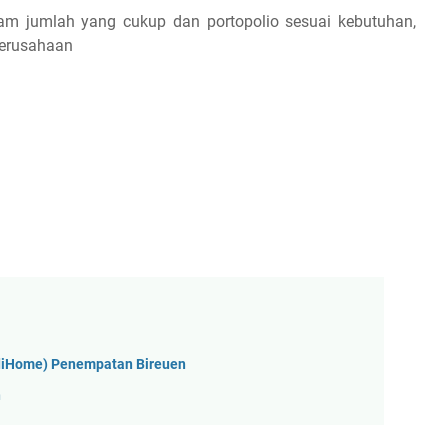
m jumlah yang cukup dan portopolio sesuai kebutuhan,
perusahaan
ndiHome) Penempatan Bireuen
n