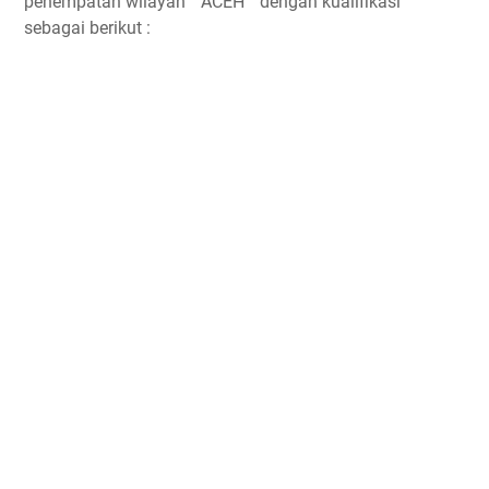
penempatan wilayah “ ACEH “ dengan kualifikasi
sebagai berikut :