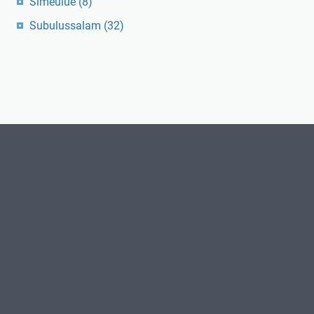
Simeulue
(8)
Subulussalam
(32)