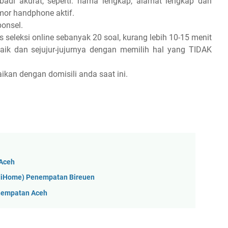
badi akurat, seperti: nama lengkap, alamat lengkap dan
omor handphone aktif.
onsel.
seleksi online sebanyak 20 soal, kurang lebih 10-15 menit
aik dan sejujur-jujurnya dengan memilih hal yang TIDAK
ikan dengan domisili anda saat ini.
 Aceh
ndiHome) Penempatan Bireuen
enempatan Aceh