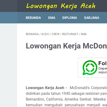
BERANDA
SMA
DIPLOMA
SARJANA
BERANDA
/
ACEH
/
CREW
/
RESTURANT
/
SMA
Lowongan Kerja McDona
Lowongan Kerja Aceh -
McDonald's Corporat
didirikan pada tahun 1940 sebagai restoran ya
Bernardino, California, Amerika Serikat. Merek
kemudian mengubah perusahaan menjadi war