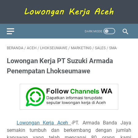
BERANDA
/
ACEH
/
LHOKSEUMAWE
/
MARKETING
/
SALES
/
SMA
Lowongan Kerja PT Suzuki Armada
Penempatan Lhokseumawe
Lowongan Kerja Aceh
-PT. Armada Banda Jaya
semakin tumbuh dan berkembang dengan jumlah
karyawan yang telah mencapai 80 orang, kami