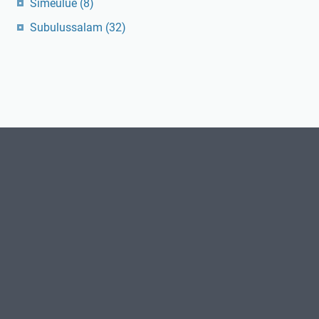
Simeulue
(8)
Subulussalam
(32)