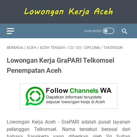
BERANDA
/
ACEH
/
ACEH TENGAH
/
CS
/
D3
/
DIPLOMA
/
TAKENGON
Lowongan Kerja GraPARI Telkomsel
Penempatan Aceh
Lowongan Kerja Aceh
- GraPARI adalah pusat layanan
pelanggan Telkomsel. Nama tersebut berasal dari
bahasa Sanskerta yang diberikan oleh Sri Sultan