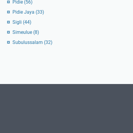
Pidie
(56)
Pidie Jaya
(33)
Sigli
(44)
Simeulue
(8)
Subulussalam
(32)