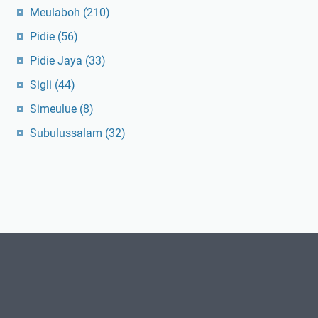
Meulaboh
(210)
Pidie
(56)
Pidie Jaya
(33)
Sigli
(44)
Simeulue
(8)
Subulussalam
(32)