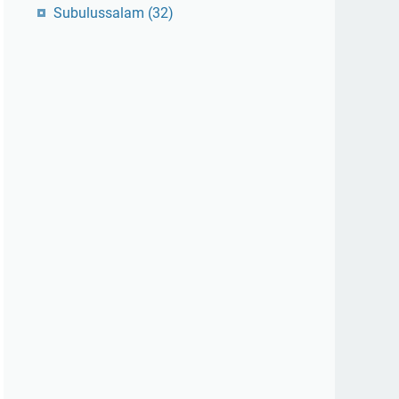
Subulussalam
(32)