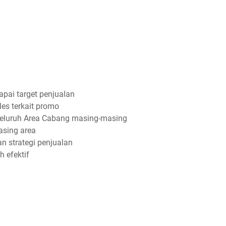
ai target penjualan
les terkait promo
seluruh Area Cabang masing-masing
sing area
 strategi penjualan
h efektif