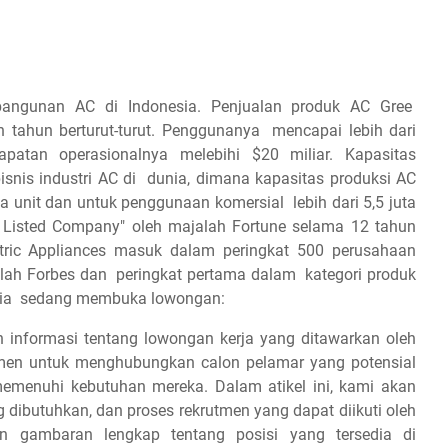
bangunan AC di Indonesia. Penjualan produk AC Gree
n tahun berturut-turut. Penggunanya mencapai lebih dari
patan operasionalnya melebihi $20 miliar. Kapasitas
snis industri AC di dunia, dimana kapasitas produksi AC
a unit dan untuk penggunaan komersial lebih dari 5,5 juta
0 Listed Company" oleh majalah Fortune selama 12 tahun
ectric Appliances masuk dalam peringkat 500 perusahaan
jalah Forbes dan peringkat pertama dalam kategori produk
nesia sedang membuka lowongan:
 informasi tentang lowongan kerja yang ditawarkan oleh
tmen untuk menghubungkan calon pelamar yang potensial
emenuhi kebutuhan mereka. Dalam atikel ini, kami akan
g dibutuhkan, dan proses rekrutmen yang dapat diikuti oleh
 gambaran lengkap tentang posisi yang tersedia di