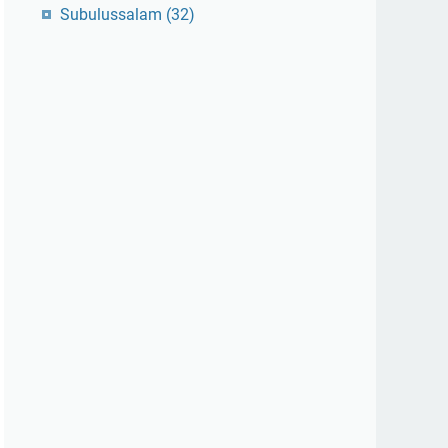
Subulussalam
(32)