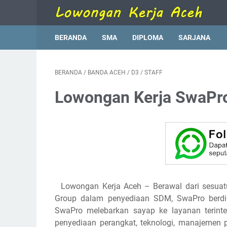
BERANDA
SMA
DIPLOMA
SARJANA
BERANDA
/
BANDA ACEH
/
D3
/
STAFF
Lowongan Kerja SwaPr
Lowongan Kerja Aceh
– Berawal dari sesua
Group dalam penyediaan SDM, SwaPro berdiri
SwaPro melebarkan sayap ke layanan terintegr
penyediaan perangkat, teknologi, manajemen