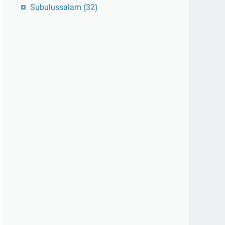
Subulussalam
(32)