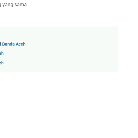
ng yang sama
i Banda Aceh
eh
eh