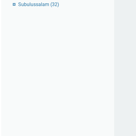
Subulussalam
(32)