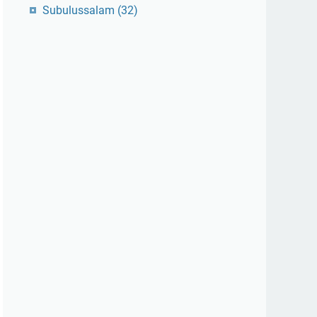
Subulussalam
(32)