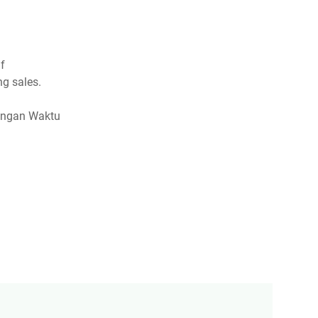
if
ng sales.
 dengan Waktu