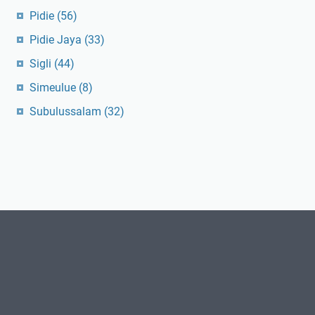
Pidie
(56)
Pidie Jaya
(33)
Sigli
(44)
Simeulue
(8)
Subulussalam
(32)