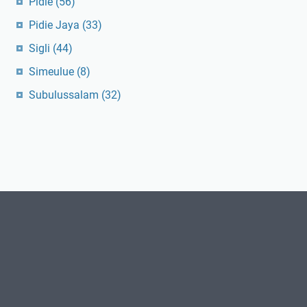
Pidie
(56)
Pidie Jaya
(33)
Sigli
(44)
Simeulue
(8)
Subulussalam
(32)