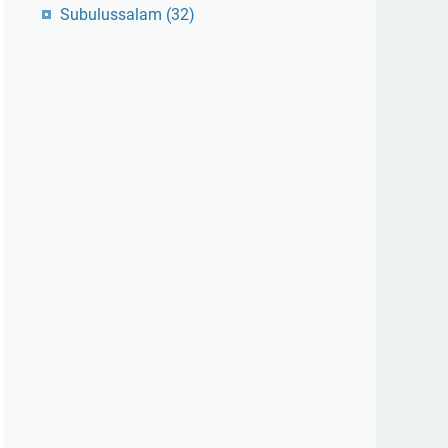
Subulussalam
(32)