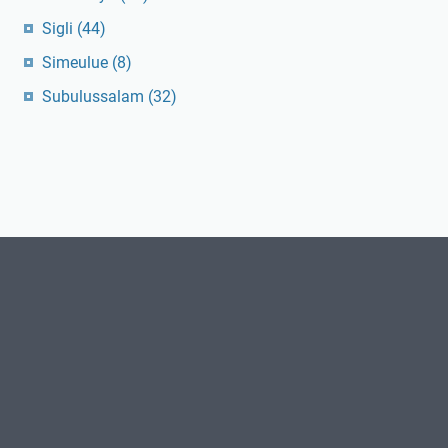
Sigli
(44)
Simeulue
(8)
Subulussalam
(32)