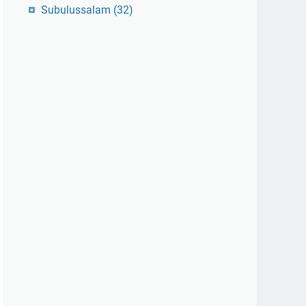
Subulussalam
(32)