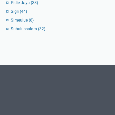
Pidie Jaya
(33)
Sigli
(44)
Simeulue
(8)
Subulussalam
(32)