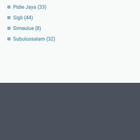
Pidie Jaya
(33)
Sigli
(44)
Simeulue
(8)
Subulussalam
(32)