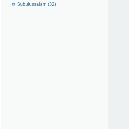
Subulussalam
(32)