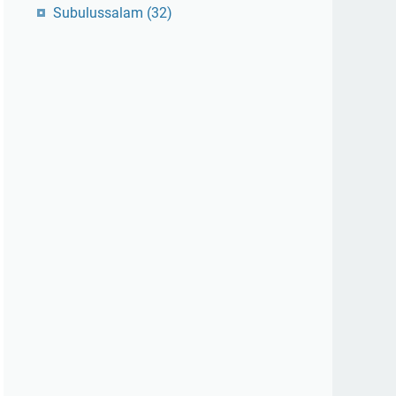
Subulussalam
(32)