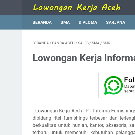
BERANDA
SMA
DIPLOMA
SARJANA
BERANDA
/
BANDA ACEH
/
SALES
/
SMA
/
SMK
Lowongan Kerja Infor
Lowongan Kerja Aceh
- PT Informa Furnishin
dibidang ritel furnishings terbesar dan terle
berkualitas untuk hunian, kantor, aksesoris,
terbaru untuk memenuhi kebutuhan pelanggan