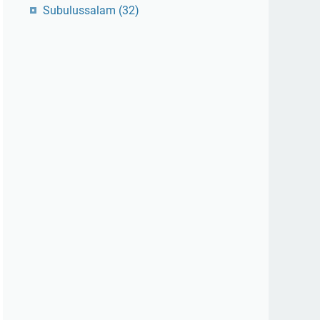
Subulussalam
(32)