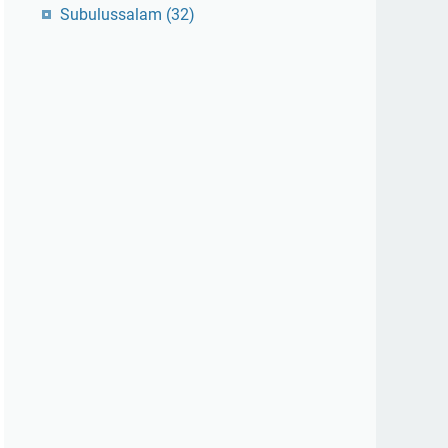
Subulussalam
(32)