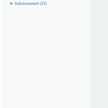
Subulussalam
(32)