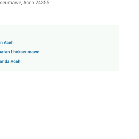
hokseumawe, Aceh 24355
an Aceh
mpatan Lhokseumawe
Banda Aceh