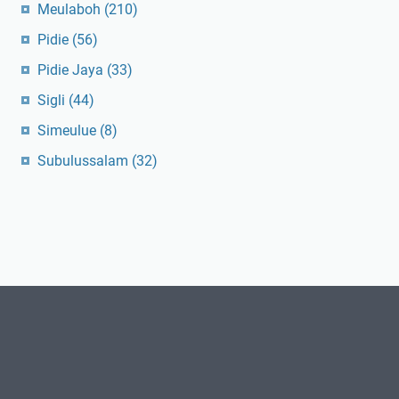
Meulaboh
(210)
Pidie
(56)
Pidie Jaya
(33)
Sigli
(44)
Simeulue
(8)
Subulussalam
(32)