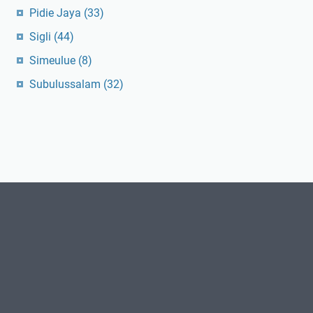
Pidie Jaya
(33)
Sigli
(44)
Simeulue
(8)
Subulussalam
(32)