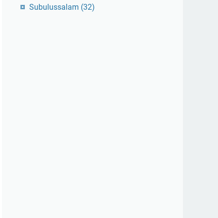
Subulussalam
(32)