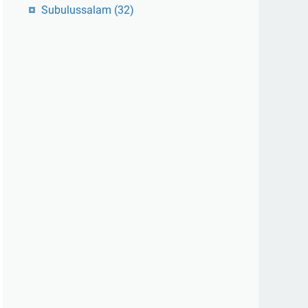
Subulussalam
(32)