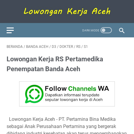
BERANDA
/
BANDA ACEH
/
D3
/
DOKTER
/
RS
/
S1
Lowongan Kerja RS Pertamedika
Penempatan Banda Aceh
Lowongan Kerja Aceh
- PT. Pertamina Bina Medika
sebagai Anak Perusahaan Pertamina yang bergerak
dibidang industri kesehatan akan terus mengembangkan